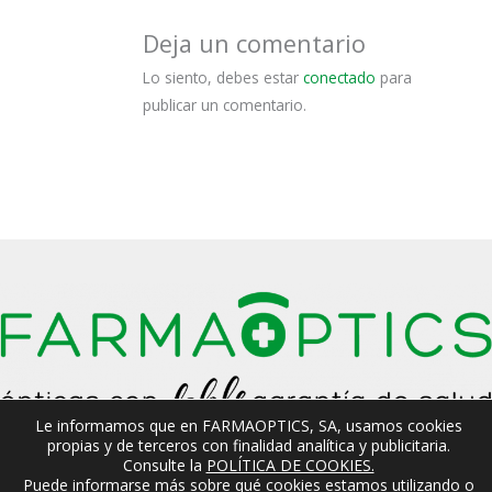
Deja un comentario
Lo siento, debes estar
conectado
para
publicar un comentario.
Le informamos que en FARMAOPTICS, SA, usamos cookies
propias y de terceros con finalidad analítica y publicitaria.
Acceso Socios
Consulte la
POLÍTICA DE COOKIES.
© Farmaoptics SA · Carretera de Cervera, 47 · 25310 - Agramunt
Puede informarse más sobre qué cookies estamos utilizando o