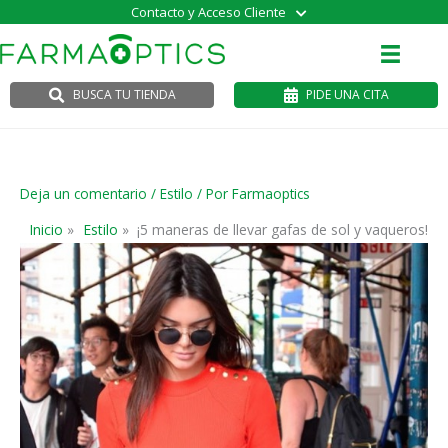
Ir
Contacto y Acceso Cliente
al
contenido
BUSCA TU TIENDA
PIDE UNA CITA
Deja un comentario
/
Estilo
/ Por
Farmaoptics
Inicio
Estilo
¡5 maneras de llevar gafas de sol y vaqueros!