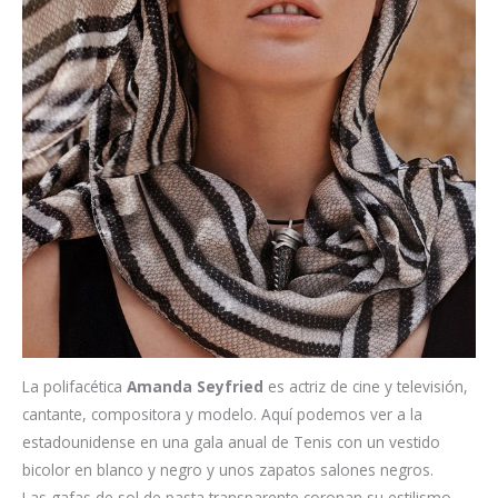
La polifacética
Amanda Seyfried
es actriz de cine y televisión,
cantante, compositora y modelo. Aquí podemos ver a la
estadounidense en una gala anual de Tenis con un vestido
bicolor en blanco y negro y unos zapatos salones negros.
Las gafas de sol de pasta transparente coronan su estilismo